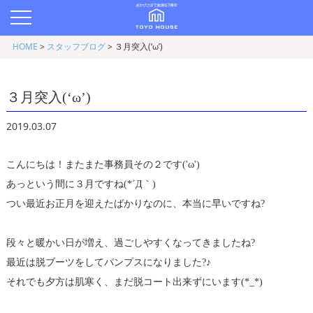
HOME
>
スタッフブログ
>
３月突入(‘ω’)
３月突入(‘ω’)
2019.03.07
こんにちは！またまた事務員その２です('ω')
あっという間に３月ですね(*´Д｀)
つい最近お正月を迎えたばかりなのに、本当に早いですね?
段々と暖かい日が増え、過ごしやすくなってきましたね?
最近は脱ブーツをしてパンプスになりました?♪
それでも夕方は肌寒く、まだ脱コート出来ずにいます(*_*)