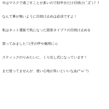
今はマスクで過ごすことが多いので顔半分だけ日焼け( ﾟДﾟ)！！
なんて事が無いように日焼け止めは必須ですよ！
私はネット通販で気になった固形タイプ？の日焼け止めを
買ってみました♡(手の甲や腕用に♪)
スティックのりみたいに、くり出し式になっています！
まだ使ってませんが、使い心地が良いといいなあ(*‘ω‘ *)