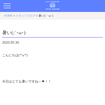
HOME
>
スタッフブログ
>
暑い(;´･ω･)
暑い(;´･ω･)
2020.05.30
こんにちは(*'ω'*)
今日はとても暑いですね～☀！！