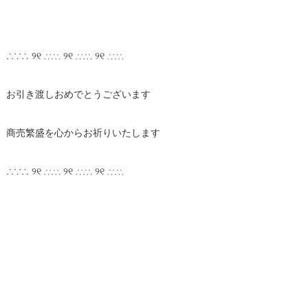
∴∵∴ ୨୧ ∴∵∴ ୨୧ ∴∵∴ ୨୧ ∴∵∴
お引き渡しおめでとうございます
商売繁盛を心からお祈りいたします
∴∵∴ ୨୧ ∴∵∴ ୨୧ ∴∵∴ ୨୧ ∴∵∴