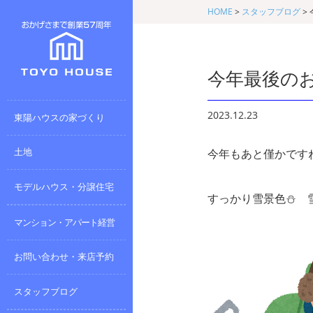
HOME
>
スタッフブログ
>
今年最後の
2023.12.23
東陽ハウスの家づくり
土地
今年もあと僅かです
モデルハウス・分譲住宅
すっかり雪景色⛄ 
マンション・アパート経営
お問い合わせ・来店予約
スタッフブログ