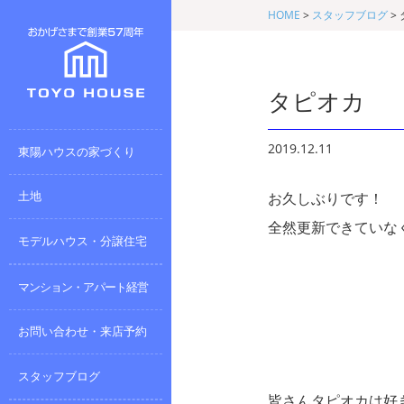
HOME
>
スタッフブログ
>
タピオカ
2019.12.11
東陽ハウスの家づくり
土地
お久しぶりです！
全然更新できていな
モデルハウス・分譲住宅
マンション・アパート経営
お問い合わせ・来店予約
スタッフブログ
皆さんタピオカは好