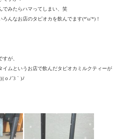
んでみたらハマってしまい、笑
ろんなお店のタピオカを飲んでます(*'ω'*)！
ですが、
タイムというお店で飲んだタピオカミルクティーが
ｏﾉ´3｀)ﾉ