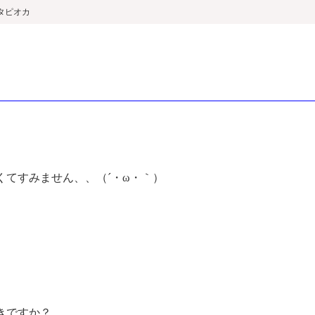
タピオカ
くてすみません、、（´・ω・｀）
きですか？