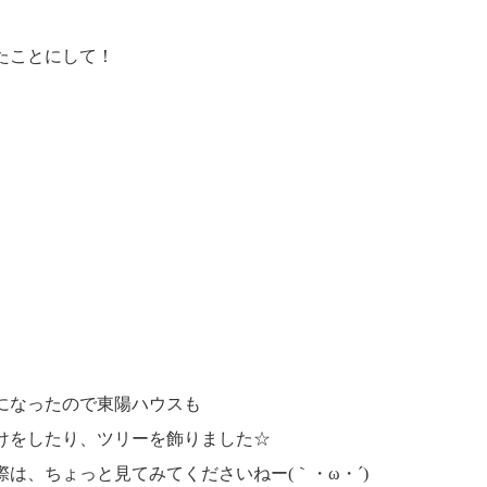
たことにして！
になったので東陽ハウスも
けをしたり、ツリーを飾りました☆
は、ちょっと見てみてくださいねー(｀・ω・´)ゞ