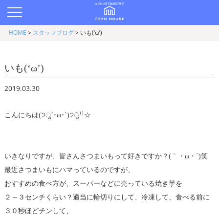
HOME
>
スタッフブログ
>
いも(‘ω’)
いも(‘ω’)
2019.03.30
こんにちは(੭ु´･ω･`)੭ु⁾⁾☆
いきなりですが、皆さんさつまいもって好きですか？(｀・ω・´)笑
最近さつまいもにハマっているのですが、
おすすめの食べ方が、スーパーなどに売っている焼き芋を
２～３センチくらい？適当に輪切りにして、冷凍して、食べる前に
３０秒ほどチンして、