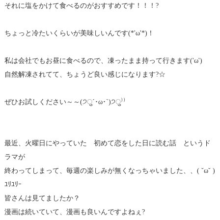
それに塩をかけて食べるのがおすすめです！！！?
ちょっと冷たいくらいが美味しいんです(*'ω'*)！
私は会社でもお昼に食べるので、凍ったまま持って行きます('ω')
自然解凍されてて、ちょうど良い感じになります?☆
ぜひお試しください～～(੭ु´･ω･`)੭ु⁾⁾
最近、火曜日にやっていた 初めて恋をした日に読む話 というド
ラマが
終わってしまって、毎週の楽しみが無くなっちゃいました、、( ˘ω˘ )
ﾕﾘﾕﾘｰ
皆さんは見てましたか？
漫画は続いていて、漫画も良いんですよねぇ?